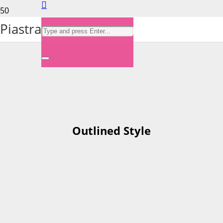
Without Style
Piastra
Outlined Style