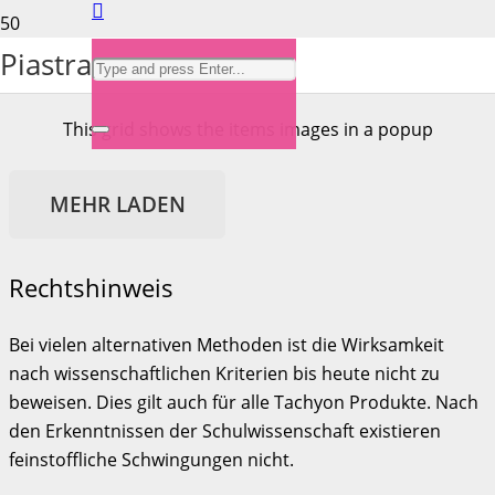
Portfolio Grid 5
Piastra
This grid shows the items images in a popup
MEHR LADEN
Rechtshinweis
Bei vielen alternativen Methoden ist die Wirksamkeit
nach wissenschaftlichen Kriterien bis heute nicht zu
beweisen. Dies gilt auch für alle Tachyon Produkte. Nach
den Erkenntnissen der Schulwissenschaft existieren
feinstoffliche Schwingungen nicht.