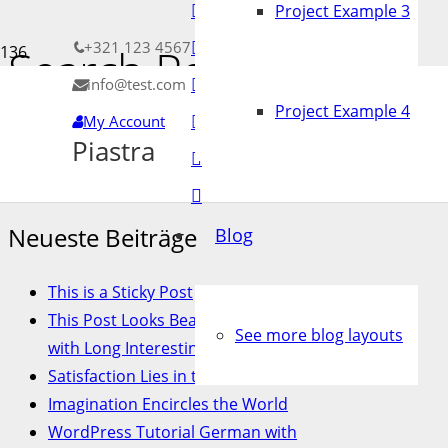
Project Example 3
+321 123 4567
Search Results Page
info@test.com
Project Example 4
My Account
Suchen nach:
Piastra
Neueste Beiträge
Blog
This is a Sticky Post
This Post Looks Beautiful even
See more blog layouts
with Long Interesting Title
Satisfaction Lies in the Effort
Imagination Encircles the World
WordPress Tutorial German with