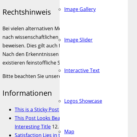
Image Gallery
Rechtshinweis
Bei vielen alternativen Methoden ist die Wirksamkeit
nach wissenschaftlichen Kriterien bis heute nicht zu
Image Slider
beweisen. Dies gilt auch für alle Tachyon Produkte.
Nach den Erkenntnissen der Schulwissenschaft
existieren feinstoffliche Schwingungen nicht.
Interactive Text
Bitte beachten Sie unseren
Rechtshinweis
.
Informationen
Logos Showcase
This is a Sticky Post
15. Dezember 2013
This Post Looks Beautiful even with Long
Interesting Title
12. Dezember 2013
Map
Satisfaction Lies in the Effort
21. November